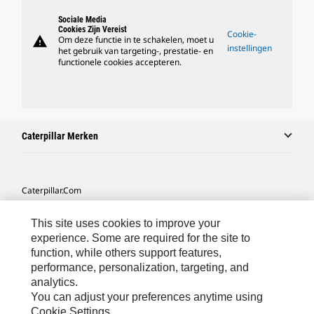
Sociale Media
Cookies Zijn Vereist
Cookie-
warning
Om deze functie in te schakelen, moet u
instellingen
het gebruik van targeting-, prestatie- en
functionele cookies accepteren.
Caterpillar Merken
Caterpillar.com
Contact Caterpillar
This site uses cookies to improve your
Mijn Marketingvoorkeuren
experience. Some are required for the site to
function, while others support features,
Site Map
performance, personalization, targeting, and
analytics.
Cookie Settings
You can adjust your preferences anytime using
Legal
Cookie Settings.