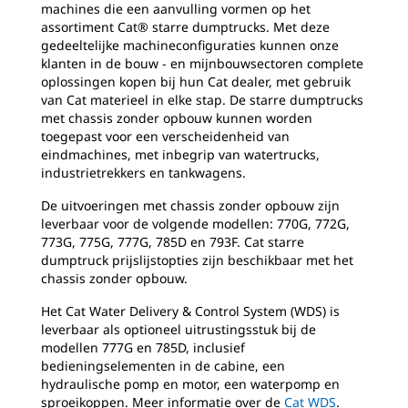
machines die een aanvulling vormen op het
assortiment Cat® starre dumptrucks. Met deze
gedeeltelijke machineconfiguraties kunnen onze
klanten in de bouw - en mijnbouwsectoren complete
oplossingen kopen bij hun Cat dealer, met gebruik
van Cat materieel in elke stap. De starre dumptrucks
met chassis zonder opbouw kunnen worden
toegepast voor een verscheidenheid van
eindmachines, met inbegrip van watertrucks,
industrietrekkers en tankwagens.
De uitvoeringen met chassis zonder opbouw zijn
leverbaar voor de volgende modellen: 770G, 772G,
773G, 775G, 777G, 785D en 793F. Cat starre
dumptruck prijslijstopties zijn beschikbaar met het
chassis zonder opbouw.
Het Cat Water Delivery & Control System (WDS) is
leverbaar als optioneel uitrustingsstuk bij de
modellen 777G en 785D, inclusief
bedieningselementen in de cabine, een
hydraulische pomp en motor, een waterpomp en
sproeikoppen. Meer informatie over de
Cat WDS
.