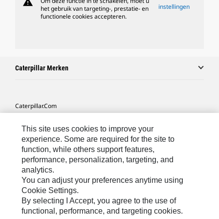
warning
Om deze functie in te schakelen, moet u
instellingen
het gebruik van targeting-, prestatie- en
functionele cookies accepteren.
Caterpillar Merken
Caterpillar.com
Contact Caterpillar
This site uses cookies to improve your
Mijn Marketingvoorkeuren
experience. Some are required for the site to
function, while others support features,
Site Map
performance, personalization, targeting, and
analytics.
Cookie Settings
You can adjust your preferences anytime using
Legal
Cookie Settings.
By selecting I Accept, you agree to the use of
Privacy
functional, performance, and targeting cookies.