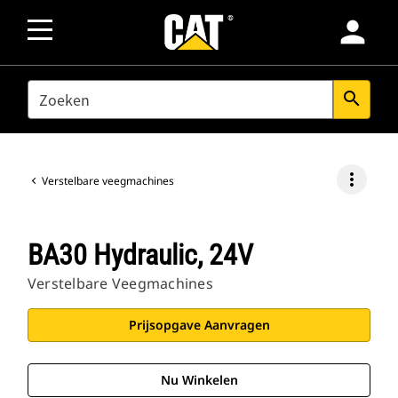
person
SEARCH
search
more_vert
Verstelbare veegmachines
BA30 Hydraulic, 24V
Verstelbare Veegmachines
Prijsopgave Aanvragen
Nu Winkelen