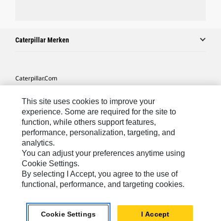
Caterpillar Merken
Caterpillar.com
Contact Caterpillar
This site uses cookies to improve your
Mijn Marketingvoorkeuren
experience. Some are required for the site to
function, while others support features,
Site Map
performance, personalization, targeting, and
analytics.
Cookie Settings
You can adjust your preferences anytime using
Legal
Cookie Settings.
By selecting I Accept, you agree to the use of
Privacy
functional, performance, and targeting cookies.
Europe-Dutch
© 2026 Caterpillar. Alle rechten voorbehouden.
Cookie Settings
I Accept