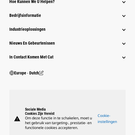
Hoe Kunnen We U Helpen?
Bedrijfsinformatie
Industrieoplossingen
Nieuws En Gebeurtenissen
In Contact Komen Met Cat
Europe ‧ Dutch
Sociale Media
Cookies Zijn Vereist
Cookie-
warning
Om deze functie in te schakelen, moet u
instellingen
het gebruik van targeting-, prestatie- en
functionele cookies accepteren.