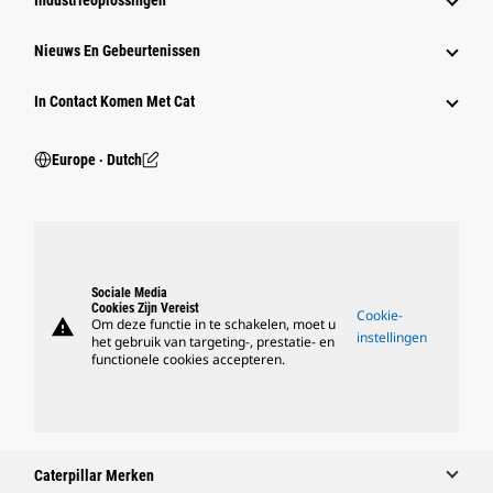
Industrieoplossingen
Nieuws En Gebeurtenissen
In Contact Komen Met Cat
Europe ‧ Dutch
Sociale Media
Cookies Zijn Vereist
Cookie-
warning
Om deze functie in te schakelen, moet u
instellingen
het gebruik van targeting-, prestatie- en
functionele cookies accepteren.
Caterpillar Merken