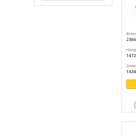
Breed
236
Hoog
147
Gewic
1434