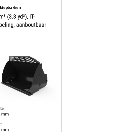
kiepbakken
m³ (3.3 yd³), IT-
peling, aanboutbaar
s
te
6 mm
te
3 mm