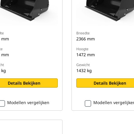
te
Breedte
6 mm
2366 mm
te
Hoogte
2 mm
1472 mm
ht
Gewicht
 kg
1432 kg
Details Bekijken
Details Bekijken
Modellen vergelijken
Modellen vergelijke