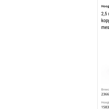
Hoog
2,5 
kop
me
Breed
236
Hoog
158