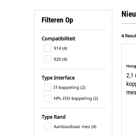
Nieu
Filteren Op
4 Resu
Compatibiliteit
914 (4)
920 (4)
Hoog
2,1 
Type Interface
kop
IT-koppeling (2)
me
HPL-ISO-koppeling (2)
Type Rand
Aanboutbaar mes (4)