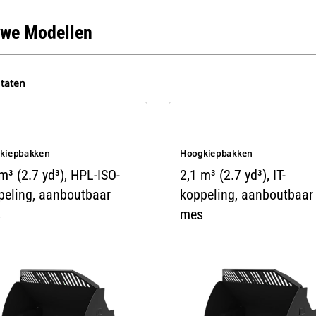
we Modellen
ltaten
kiepbakken
Hoogkiepbakken
m³ (2.7 yd³), HPL-ISO-
2,1 m³ (2.7 yd³), IT-
peling, aanboutbaar
koppeling, aanboutbaar
s
mes