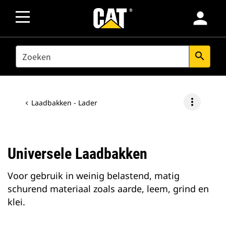
person
SEARCH
search
more_vert
Laadbakken - Lader
Universele Laadbakken
Voor gebruik in weinig belastend, matig
schurend materiaal zoals aarde, leem, grind en
klei.