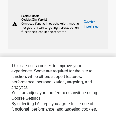
Sociale Media
Cookies Zijn Vereist
Cookie-
warning
Om deze functie in te schakelen, moet u
instellingen
het gebruik van targeting-, prestatie- en
functionele cookies accepteren.
Caterpillar Merken
This site uses cookies to improve your
experience. Some are required for the site to
function, while others support features,
Caterpillar.com
performance, personalization, targeting, and
analytics.
Contact Caterpillar
You can adjust your preferences anytime using
Mijn Marketingvoorkeuren
Cookie Settings.
By selecting I Accept, you agree to the use of
Site Map
functional, performance, and targeting cookies.
Cookie Settings