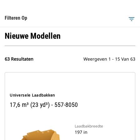
Filteren Op
filter_list
Nieuwe Modellen
63 Resultaten
Weergeven 1 - 15 Van 63
Universele Laadbakken
17,6 m³ (23 yd³) - 557-8050
Laadbakbreedte
197 in