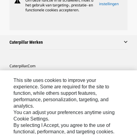
warning
Om deze functie in te schakelen, moet u
instellingen
het gebruik van targeting-, prestatie- en
functionele cookies accepteren.
Caterpillar Merken
Caterpillar.com
Contact Caterpillar
This site uses cookies to improve your
Mijn Marketingvoorkeuren
experience. Some are required for the site to
function, while others support features,
Site Map
performance, personalization, targeting, and
analytics.
Cookie Settings
You can adjust your preferences anytime using
Legal
Cookie Settings.
By selecting I Accept, you agree to the use of
Privacy
functional, performance, and targeting cookies.