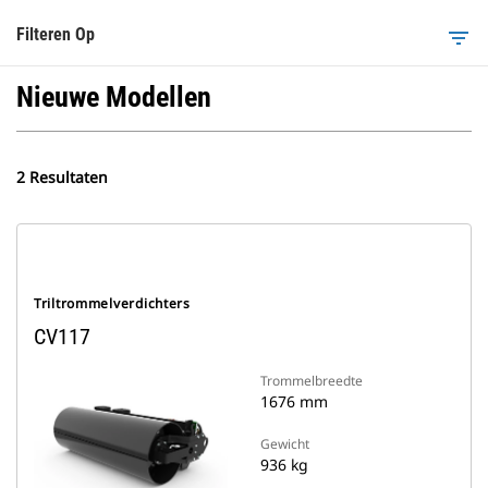
Filteren Op
filter_list
Nieuwe Modellen
2 Resultaten
Triltrommelverdichters
CV117
Trommelbreedte
1676 mm
Gewicht
936 kg