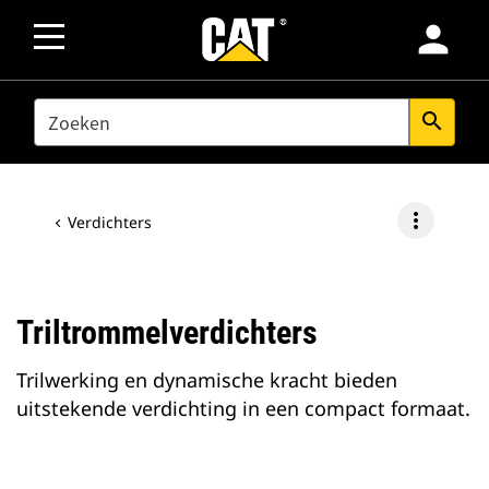
person
SEARCH
search
more_vert
Verdichters
Triltrommelverdichters
Trilwerking en dynamische kracht bieden
uitstekende verdichting in een compact formaat.