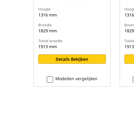
Hoogte
Hoog
1316 mm
131
Breedte
Breed
1829 mm
182
Totale breedte
Total
1913 mm
191
Details Bekijken
Modellen vergelijken