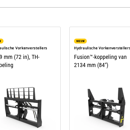
W
NIEUW
aulische Vorkenverstellers
Hydraulische Vorkenversteller
9 mm (72 in), TH-
Fusion™-koppeling van
peling
2134 mm (84")