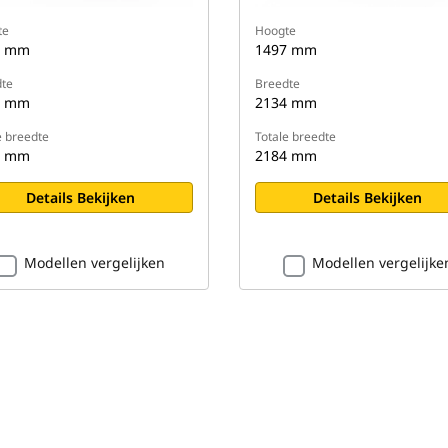
te
Hoogte
6 mm
1497 mm
te
Breedte
9 mm
2134 mm
e breedte
Totale breedte
3 mm
2184 mm
Details Bekijken
Details Bekijken
Modellen vergelijken
Modellen vergelijke