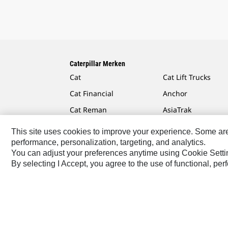
Caterpillar Merken
Cat
Cat Lift Trucks
Cat Financial
Anchor
Cat Reman
AsiaTrak
Cat Rentals
FG Wilson
This site uses cookies to improve your experience. Some are r
performance, personalization, targeting, and analytics.
You can adjust your preferences anytime using Cookie Setti
By selecting I Accept, you agree to the use of functional, pe
Caterpillar.com
Contact Caterpillar
Mijn Marketing
Europe-Dutch
© 2026 Caterpillar. Alle rechten voorb