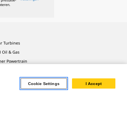
 prestatie-
pteren.
ar Turbines
 Oil & Gas
ner Powertrain
tems
Cookie Settings
I Accept