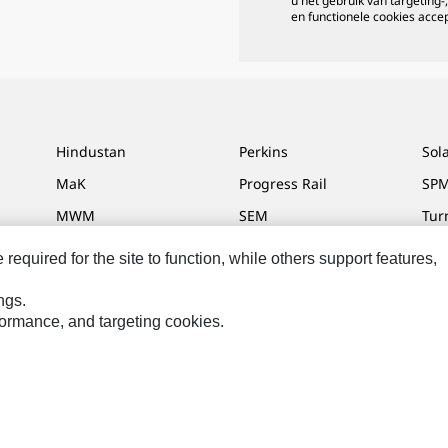
u het gebruik van targeting-,
en functionele cookies acce
Hindustan
Perkins
Sol
MaK
Progress Rail
SPM
MWM
SEM
Tur
Sys
VisionLink
equired for the site to function, while others support features,
ngs.
rformance, and targeting cookies.
voorkeuren
Site Map
Cookie Settings
Legal
Privacy
ehouden.