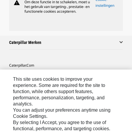
warning
Om deze functie in te schakelen, moet u
instellingen
het gebruik van targeting-, prestatie- en
functionele cookies accepteren.
Caterpillar Merken
Caterpillar.com
Contact Caterpillar
This site uses cookies to improve your
Mijn Marketingvoorkeuren
experience. Some are required for the site to
function, while others support features,
Site Map
performance, personalization, targeting, and
analytics.
Cookie Settings
You can adjust your preferences anytime using
Legal
Cookie Settings.
By selecting I Accept, you agree to the use of
Privacy
functional, performance, and targeting cookies.