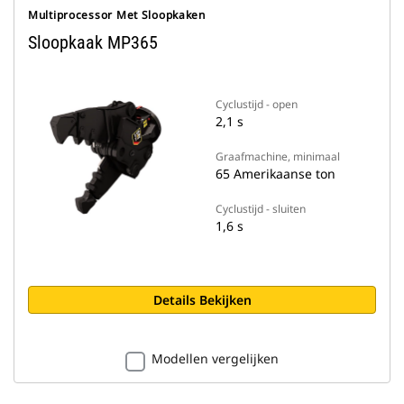
Multiprocessor Met Sloopkaken
Sloopkaak MP365
Cyclustijd - open
2,1 s
Graafmachine, minimaal
65 Amerikaanse ton
Cyclustijd - sluiten
1,6 s
Details Bekijken
Modellen vergelijken