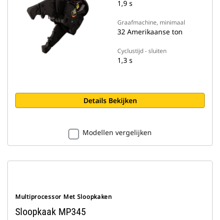
1,9 s
Graafmachine, minimaal
32 Amerikaanse ton
Cyclustijd - sluiten
1,3 s
Details Bekijken
Modellen vergelijken
Multiprocessor Met Sloopkaken
Sloopkaak MP345