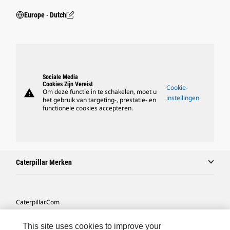
Europe ‧ Dutch
Sociale Media
Cookies Zijn Vereist
Cookie-
warning
Om deze functie in te schakelen, moet u
instellingen
het gebruik van targeting-, prestatie- en
functionele cookies accepteren.
Caterpillar Merken
Caterpillar.com
Contact Caterpillar
This site uses cookies to improve your