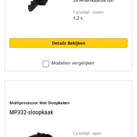
24 Amerikaanse ton
Cyclustijd - sluiten
1,2 s
Details Bekijken
Modellen vergelijken
Multiprocessor Met Sloopkaken
MP332-sloopkaak
Cyclustijd - open