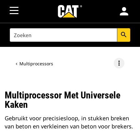
person
SEARCH
search
more_vert
Multiprocessors
Multiprocessor Met Universele
Kaken
Gebruikt voor precisiesloop, in stukken breken
van beton en verkleinen van beton voor brekers.