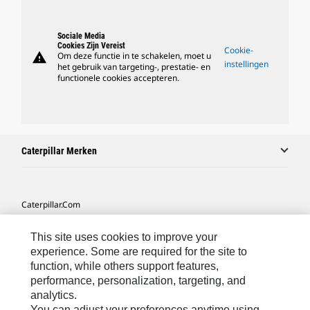
Sociale Media
Cookies Zijn Vereist
Cookie-
warning
Om deze functie in te schakelen, moet u
instellingen
het gebruik van targeting-, prestatie- en
functionele cookies accepteren.
Caterpillar Merken
Caterpillar.com
Contact Caterpillar
This site uses cookies to improve your
Mijn Marketingvoorkeuren
experience. Some are required for the site to
function, while others support features,
Site Map
performance, personalization, targeting, and
analytics.
Cookie Settings
You can adjust your preferences anytime using