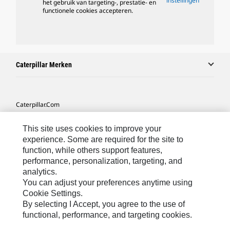
instellingen
het gebruik van targeting-, prestatie- en
functionele cookies accepteren.
Caterpillar Merken
Caterpillar.com
Contact Caterpillar
This site uses cookies to improve your
Mijn Marketingvoorkeuren
experience. Some are required for the site to
function, while others support features,
Site Map
performance, personalization, targeting, and
analytics.
Cookie Settings
You can adjust your preferences anytime using
Legal
Cookie Settings.
By selecting I Accept, you agree to the use of
Privacy
functional, performance, and targeting cookies.