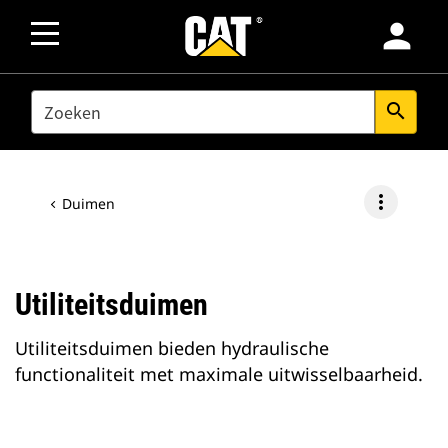
person
SEARCH
search
more_vert
Duimen
Utiliteitsduimen
Utiliteitsduimen bieden hydraulische
functionaliteit met maximale uitwisselbaarheid.