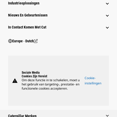
Industrieoplossingen
Nieuws En Gebeurtenissen
In Contact Komen Met Cat
Europe ‧ Dutch
Sociale Media
Cookies Zijn Vereist
Cookie-
warning
Om deze functie in te schakelen, moet u
instellingen
het gebruik van targeting-, prestatie- en
functionele cookies accepteren.
Caterpillar Merken