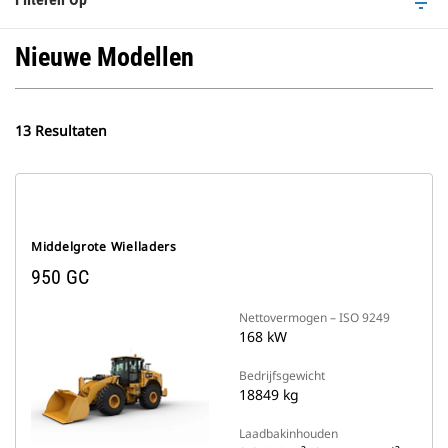
filter_list
Nieuwe Modellen
13 Resultaten
Middelgrote Wielladers
950 GC
Nettovermogen – ISO 9249
168 kW
Bedrijfsgewicht
18849 kg
Laadbakinhouden