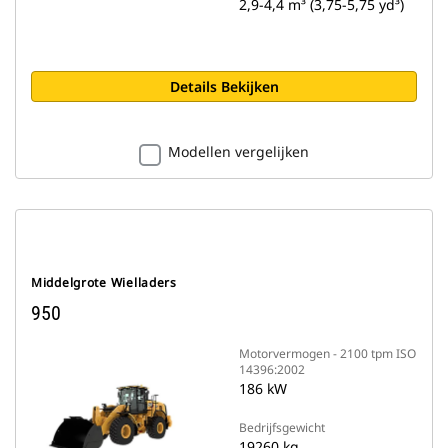
2,9-4,4 m³ (3,75-5,75 yd³)
Details Bekijken
Modellen vergelijken
Middelgrote Wielladers
950
Motorvermogen - 2100 tpm ISO
14396:2002
186 kW
Bedrijfsgewicht
19260 kg