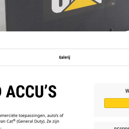
Galerij
 ACCU’S
W
mmerciële toepassingen, auto’s of
®
van Cat
(General Duty). Ze zijn
.