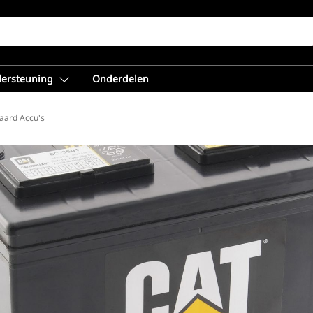
dersteuning
Onderdelen
aard Accu's