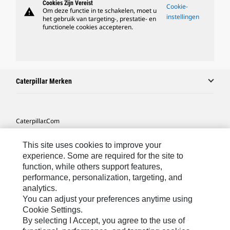
Cookies Zijn Vereist
Cookie-
warning
Om deze functie in te schakelen, moet u
instellingen
het gebruik van targeting-, prestatie- en
functionele cookies accepteren.
Caterpillar Merken
Caterpillar.com
Contact Caterpillar
This site uses cookies to improve your
Mijn Marketingvoorkeuren
experience. Some are required for the site to
function, while others support features,
Site Map
performance, personalization, targeting, and
analytics.
Cookie Settings
You can adjust your preferences anytime using
Legal
Cookie Settings.
By selecting I Accept, you agree to the use of
Privacy