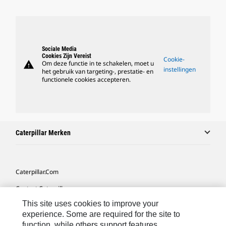
Sociale Media
Cookies Zijn Vereist
Cookie-
warning
Om deze functie in te schakelen, moet u
instellingen
het gebruik van targeting-, prestatie- en
functionele cookies accepteren.
Caterpillar Merken
Caterpillar.com
Contact Caterpillar
This site uses cookies to improve your
Mijn Marketingvoorkeuren
experience. Some are required for the site to
Site Map
function, while others support features,