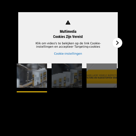
warning
Multimedia
Cookies Zijn Vereist
Klik om video's te bekijken op de link Cookie-
instellingen en accepteer Targeting-cookies
Cookie-instellingen
1
van
3
2
va