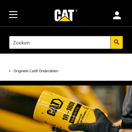
person
SEARCH
search
Originele Cat® Onderdelen