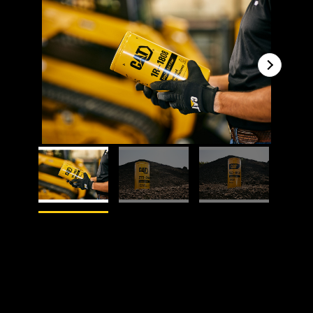
1
van
4
2
va