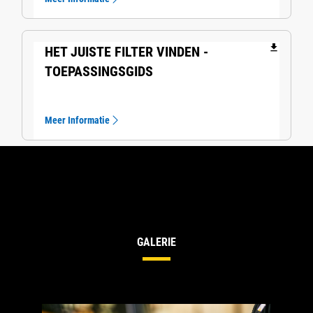
file_download
HET JUISTE FILTER VINDEN -
TOEPASSINGSGIDS
Meer Informatie
GALERIE