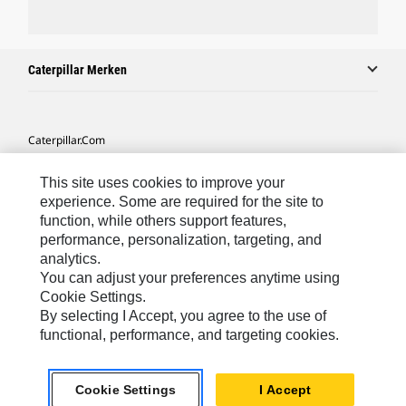
Caterpillar Merken
Caterpillar.com
Contact Caterpillar
This site uses cookies to improve your
Mijn Marketingvoorkeuren
experience. Some are required for the site to
function, while others support features,
Site Map
performance, personalization, targeting, and
analytics.
Cookie Settings
You can adjust your preferences anytime using
Legal
Cookie Settings.
By selecting I Accept, you agree to the use of
Privacy
functional, performance, and targeting cookies.
Europe-Dutch
© 2026 Caterpillar. Alle rechten voorbehouden.
Cookie Settings
I Accept