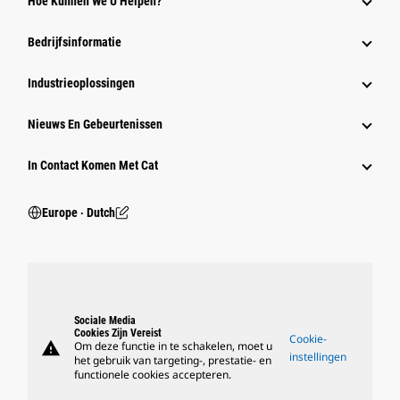
Hoe Kunnen We U Helpen?
Bedrijfsinformatie
Industrieoplossingen
Nieuws En Gebeurtenissen
In Contact Komen Met Cat
Europe ‧ Dutch
Sociale Media
Cookies Zijn Vereist
Cookie-
warning
Om deze functie in te schakelen, moet u
instellingen
het gebruik van targeting-, prestatie- en
functionele cookies accepteren.