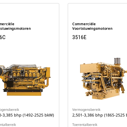
erciële
Commerciële
tstuwingsmotoren
Voortstuwingsmotoren
6C
3516E
ogensbereik
Vermogensbereik
0-3,385 bhp (1492-2525 bkW)
2,501-3,386 bhp (1865-2525
ntalbereik
Toerentalbereik