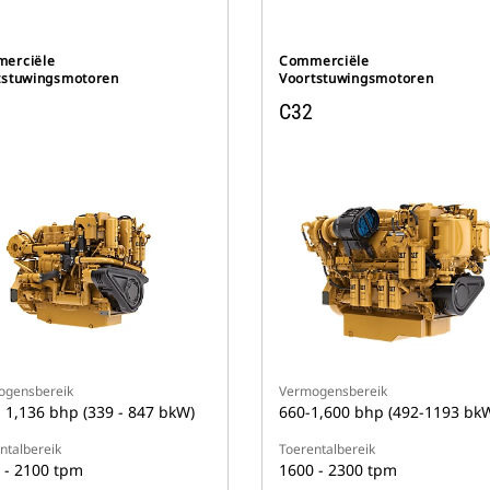
erciële
Commerciële
tstuwingsmotoren
Voortstuwingsmotoren
C32
ogensbereik
Vermogensbereik
- 1,136 bhp (339 - 847 bkW)
660-1,600 bhp (492-1193 bk
ntalbereik
Toerentalbereik
 - 2100 tpm
1600 - 2300 tpm