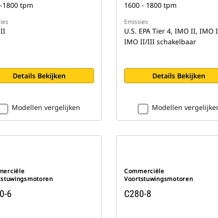
-1800 tpm
1600 - 1800 tpm
ies
Emissies
II
U.S. EPA Tier 4, IMO II, IMO I
IMO II/III schakelbaar
Details Bekijken
Details Bekijken
Modellen vergelijken
Modellen vergelijke
erciële
Commerciële
tstuwingsmotoren
Voortstuwingsmotoren
0-6
C280-8