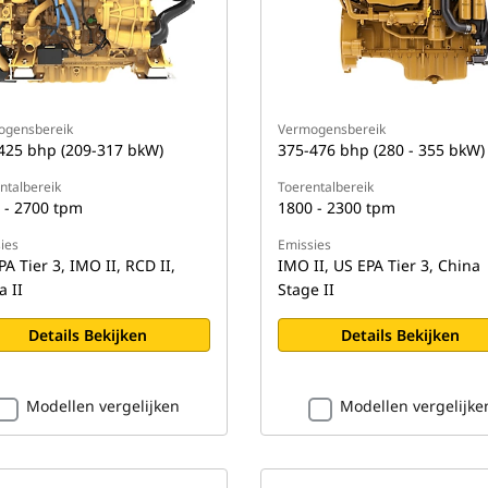
ogensbereik
Vermogensbereik
425 bhp (209-317 bkW)
375-476 bhp (280 - 355 bkW)
ntalbereik
Toerentalbereik
 - 2700 tpm
1800 - 2300 tpm
ies
Emissies
A Tier 3, IMO II, RCD II,
IMO II, US EPA Tier 3, China
a II
Stage II
Details Bekijken
Details Bekijken
Modellen vergelijken
Modellen vergelijke