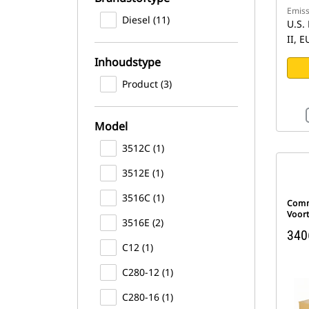
Emiss
Diesel (11)
U.S.
II, 
Inhoudstype
Product (3)
Model
3512C (1)
3512E (1)
3516C (1)
Comm
Voor
3516E (2)
340
C12 (1)
C280-12 (1)
C280-16 (1)