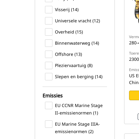
Visserij (14)
Universele vracht (12)
Overheid (15)
Verm
280-
Binnenwaterweg (14)
Toere
Offshore (13)
2300
Pleziervaartuig (8)
Emiss
US EP
Slepen en berging (14)
Chin
Emissies
EU CCNR Marine Stage
II-emissienormen (1)
EU Marine Stage IIIA-
emissienormen (2)