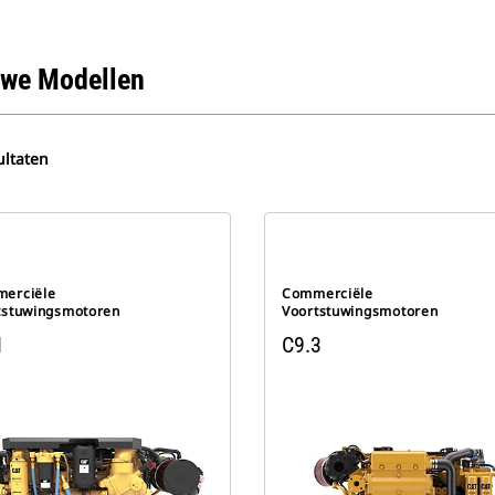
we Modellen
ultaten
erciële
Commerciële
tstuwingsmotoren
Voortstuwingsmotoren
1
C9.3