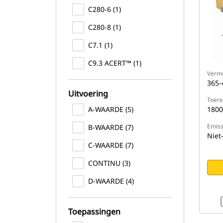
C280-6 (1)
C280-8 (1)
C7.1 (1)
C9.3 ACERT™ (1)
Verm
365-
Uitvoering
Toere
A-WAARDE (5)
1800
Emiss
B-WAARDE (7)
Niet
C-WAARDE (7)
CONTINU (3)
D-WAARDE (4)
Toepassingen