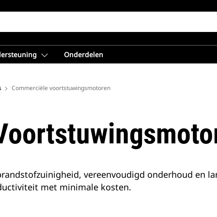
dersteuning
Onderdelen
s
Commerciële voortstuwingsmotoren
Voortstuwingsmoto
randstofzuinigheid, vereenvoudigd onderhoud en lang
ctiviteit met minimale kosten.