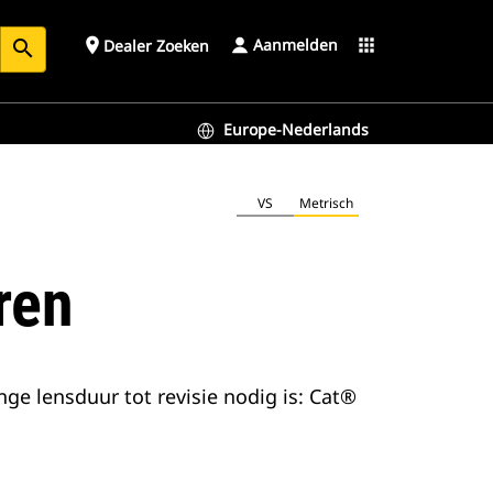
Aanmelden
place
apps
Dealer Zoeken
search
Europe-Nederlands
VS
Metrisch
ren
e lensduur tot revisie nodig is: Cat®