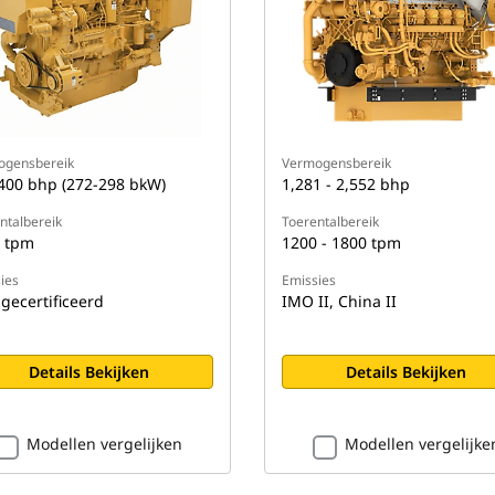
ogensbereik
Vermogensbereik
400 bhp (272-298 bkW)
1,281 - 2,552 bhp
ntalbereik
Toerentalbereik
 tpm
1200 - 1800 tpm
ies
Emissies
-gecertificeerd
IMO II, China II
Details Bekijken
Details Bekijken
Modellen vergelijken
Modellen vergelijke