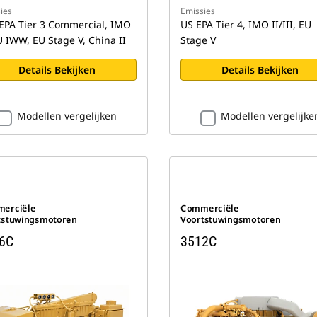
ies
Emissies
 EPA Tier 3 Commercial, IMO
US EPA Tier 4, IMO II/III, EU
EU IWW, EU Stage V, China II
Stage V
Details Bekijken
Details Bekijken
Modellen vergelijken
Modellen vergelijke
erciële
Commerciële
tstuwingsmotoren
Voortstuwingsmotoren
6C
3512C