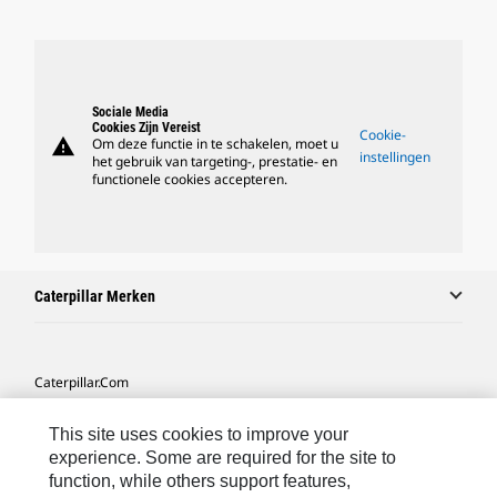
Sociale Media
Cookies Zijn Vereist
Cookie-
warning
Om deze functie in te schakelen, moet u
instellingen
het gebruik van targeting-, prestatie- en
functionele cookies accepteren.
Caterpillar Merken
Caterpillar.com
Contact Caterpillar
This site uses cookies to improve your
Mijn Marketingvoorkeuren
experience. Some are required for the site to
function, while others support features,
Site Map