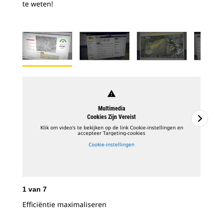
te weten!
warning
Multimedia
Cookies Zijn Vereist
Klik om video's te bekijken op de link Cookie-instellingen en
accepteer Targeting-cookies
Cookie-instellingen
1
van
7
2
v
Efficiëntie maximaliseren
Cat