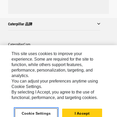
Caterpillar 品牌
Caterpillar.com
联系 Caterpillar
This site uses cookies to improve your
experience. Some are required for the site to
站点地图
function, while others support features,
performance, personalization, targeting, and
Cookie Settings
analytics.
法律
You can adjust your preferences anytime using
Cookie Settings.
隐私
By selecting I Accept, you agree to the use of
functional, performance, and targeting cookies.
Asia-Chinese
© 2026 Caterpillar. 保留所有权利.
Cookie Settings
I Accept