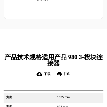
产品技术规格适用产品 980 3-楔块连
接器
cloud_download
print
下载
打印
宽度
1675 mm
高度
873 mm