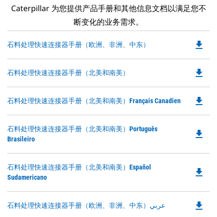
Caterpillar 为您提供产品手册和其他信息文档以满足您不
断变化的业务需求。
file_download
Do
石料处理快速连接器手册（欧洲、非洲、中东）
P
O
file_download
Do
石料处理快速连接器手册（北美和南美）
in
P
a
O
N
file_download
Do
石料处理快速连接器手册（北美和南美）Français Canadien
in
Ta
P
a
O
N
Do
石料处理快速连接器手册（北美和南美）Português
in
file_download
Ta
P
Brasileiro
a
O
N
in
Ta
Do
石料处理快速连接器手册（北美和南美）Español
a
file_download
P
Sudamericano
N
O
Ta
in
file_download
Do
石料处理快速连接器手册（欧洲、非洲、中东）عربي
a
P