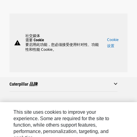
社交媒体
Cookie
需要 Cookie
warning
要启用此功能，您必须接受使用针对性、功能
设置
性和性能 Cookie。
Caterpillar 品牌
Caterpillar.com
This site uses cookies to improve your
联系 Caterpillar
experience. Some are required for the site to
function, while others support features,
站点地图
performance, personalization, targeting, and