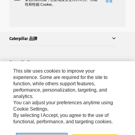
设置
性和性能 Cookie。
Caterpillar 品牌
Caterpillar.com
This site uses cookies to improve your
联系 Caterpillar
experience. Some are required for the site to
站点地图
function, while others support features,
performance, personalization, targeting, and
Cookie Settings
analytics.
法律
You can adjust your preferences anytime using
Cookie Settings.
隐私
By selecting I Accept, you agree to the use of
functional, performance, and targeting cookies.
Asia-Chinese
© 2026 Caterpillar. 保留所有权利.