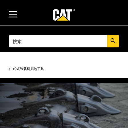
SEARCH
search
轮式装载机掘地工具