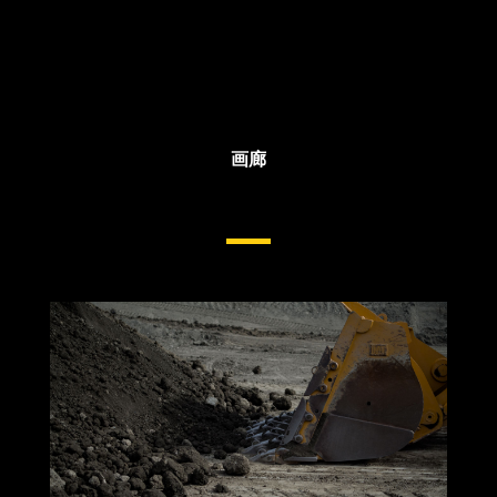
画廊
轮式装载机铲尖和齿座系统