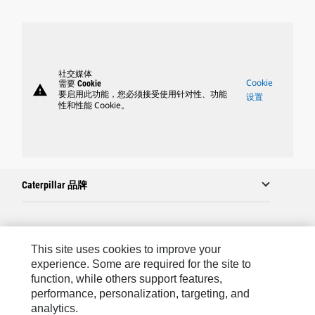
社交媒体
Cookie
需要 Cookie
warning
要启用此功能，您必须接受使用针对性、功能
设置
性和性能 Cookie。
Caterpillar 品牌
Caterpillar.com
This site uses cookies to improve your
联系 Caterpillar
experience. Some are required for the site to
function, while others support features,
站点地图
performance, personalization, targeting, and
analytics.
Cookie Settings