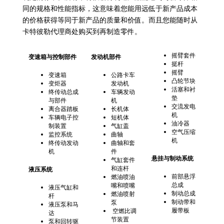
同的规格和性能指标，这意味着您能用远低于新产品成本
的价格获得等同于新产品的质量和价值。而且您能随时从
卡特彼勒代理商处购买到再制造零件。
摇臂套件
变速箱与控制部件
发动机部件
挺杆
摇臂
变速箱
公路卡车
凸轮节块
变炬器
发动机
活塞和衬
终传动总成
车辆发动
垫
与部件
机
交流发电
离合器踏板
长机体
机
车辆电子控
短机体
油冷器
制装置
气缸盖
空气压缩
监控系统
曲轴
机
终传动发动
曲轴和套
机
件
悬挂与制动系统
气缸套件
和连杆
液压系统
前部悬浮
燃油喷油
总成
嘴和喷嘴
液压气缸和
制动总成
燃油喷射
杆
制动带和
泵
液压泵和马
履带板
空燃比调
达
节装置
泵和回转驱