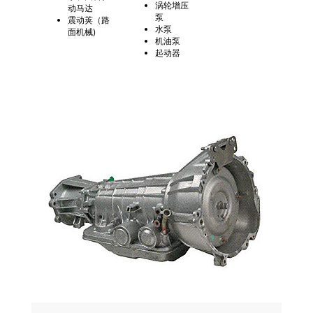
涡轮增压
动马达
泵
震动荚（路
水泵
面机械)
机油泵
起动器