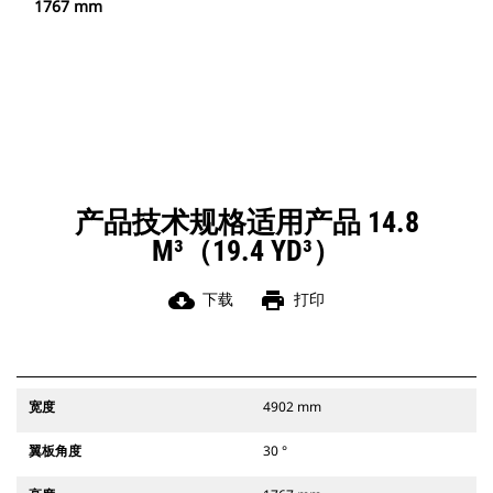
1767 mm
产品技术规格适用产品 14.8
M³（19.4 YD³）
cloud_download
print
下载
打印
宽度
4902 mm
翼板角度
30 °