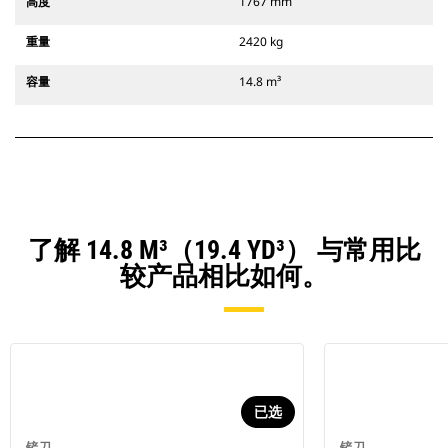
高度
1767 mm
重量
2420 kg
容量
14.8 m³
了解 14.8 M³（19.4 YD³） 与常用比
较产品相比如何。
已选
铲刀
铲刀