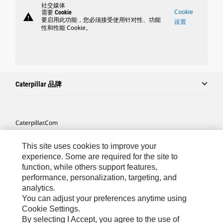
社交媒体
Cookie
需要 Cookie
warning
要启用此功能，您必须接受使用针对性、功能
设置
性和性能 Cookie。
Caterpillar 品牌
Caterpillar.com
联系 Caterpillar
This site uses cookies to improve your
我的营销首选项
experience. Some are required for the site to
function, while others support features,
站点地图
performance, personalization, targeting, and
analytics.
Cookie Settings
You can adjust your preferences anytime using
法律
Cookie Settings.
By selecting I Accept, you agree to the use of
隐私