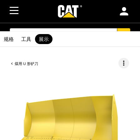
person
SEARCH
search
规格
工具
展示
more_vert
煤用 U 形铲刀