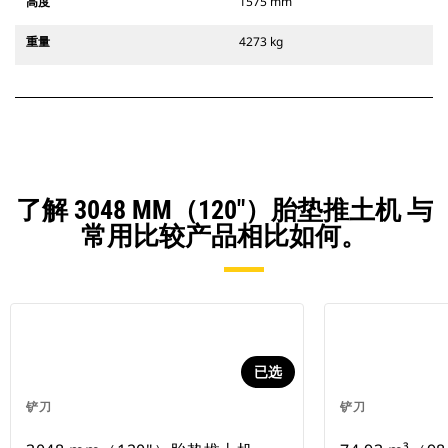
高度
1575 mm
重量
4273 kg
了解 3048 MM（120"）胎垫推土机 与
常用比较产品相比如何。
已选
铲刀
铲刀