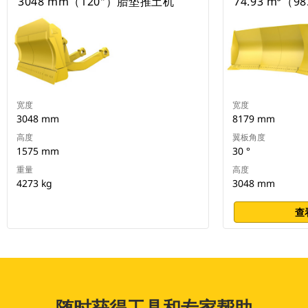
3048 mm（120"）胎垫推土机
74.93 m³（98
宽度
宽度
3048 mm
8179 mm
高度
翼板角度
1575 mm
30 °
重量
高度
4273 kg
3048 mm
查