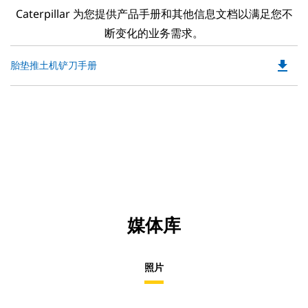
Caterpillar 为您提供产品手册和其他信息文档以满足您不
断变化的业务需求。
file_download
Do
胎垫推土机铲刀手册
P
O
in
a
N
Ta
媒体库
照片