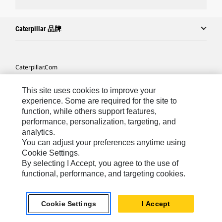
Caterpillar 品牌
Caterpillar.com
联系 Caterpillar
This site uses cookies to improve your
我的营销首选项
experience. Some are required for the site to
function, while others support features,
站点地图
performance, personalization, targeting, and
analytics.
Cookie Settings
You can adjust your preferences anytime using
法律
Cookie Settings.
By selecting I Accept, you agree to the use of
隐私
functional, performance, and targeting cookies.
Africa, Middle East ‧ Chinese
© 2026 Caterpillar. 保留所有权利
Cookie Settings
I Accept