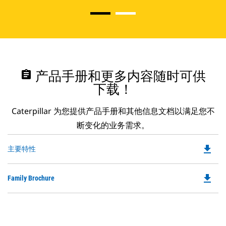
assignment
产品手册和更多内容随时可供
下载！
Caterpillar 为您提供产品手册和其他信息文档以满足您不
断变化的业务需求。
file_download
Do
主要特性
P
O
file_download
Do
Family Brochure
in
P
a
O
N
in
Ta
a