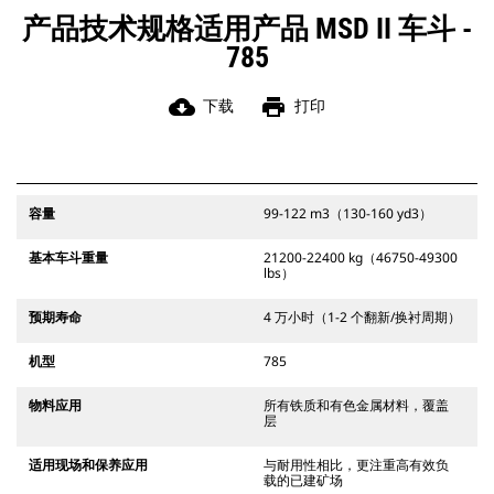
产品技术规格适用产品 MSD II 车斗 -
785
cloud_download
print
下载
打印
容量
99-122 m3（130-160 yd3）
基本车斗重量
21200-22400 kg（46750-49300
lbs）
预期寿命
4 万小时（1-2 个翻新/换衬周期）
机型
785
物料应用
所有铁质和有色金属材料，覆盖
层
适用现场和保养应用
与耐用性相比，更注重高有效负
载的已建矿场