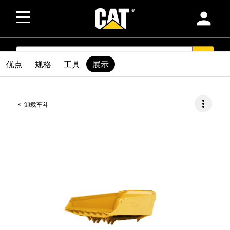
person
SEARCH
search
优点
规格
工具
展示
more_vert
卸载车斗