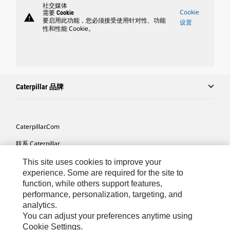
社交媒体
Cookie
需要 Cookie
warning
要启用此功能，您必须接受使用针对性、功能
设置
性和性能 Cookie。
Caterpillar 品牌
Caterpillar.com
联系 Caterpillar
我的营销首选项
This site uses cookies to improve your
experience. Some are required for the site to
站点地图
function, while others support features,
performance, personalization, targeting, and
Cookie Settings
analytics.
法律
You can adjust your preferences anytime using
Cookie Settings.
隐私