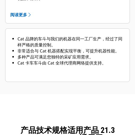
选装的卡车有效负载管理系统（TPMS）可以在采矿作业
时管理有效负载，并确保卡车不会装载不足或过载。驾驶
阅读更多
室中方便查看的显示信息向操作员提供准确的有效负载信
息，帮助
操作员确保每次作业时卡车中都装载了
合适份量
的物料。
Cat 品牌的车斗与我们的机器在同一工厂生产，经过了同
样严格的质量控制。
非常适合与 Cat 机器搭配实现平衡，可提升机器性能。
多种产品可满足您独特的采矿应用需求。
Cat 卡车车斗由 Cat 全球代理商网络提供支持。
产品技术规格适用产品 21.3