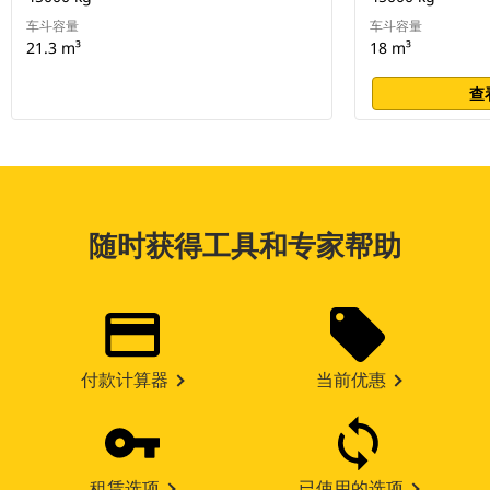
车斗容量
车斗容量
21.3 m³
18 m³
查
随时获得工具和专家帮助
付款计算器
当前优惠
租赁选项
已使用的选项