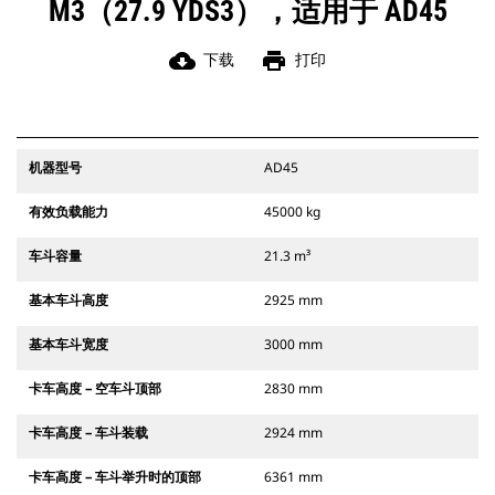
M3（27.9 YDS3），适用于 AD45
cloud_download
print
下载
打印
机器型号
AD45
有效负载能力
45000 kg
车斗容量
21.3 m³
基本车斗高度
2925 mm
基本车斗宽度
3000 mm
卡车高度 – 空车斗顶部
2830 mm
卡车高度 – 车斗装载
2924 mm
卡车高度 – 车斗举升时的顶部
6361 mm