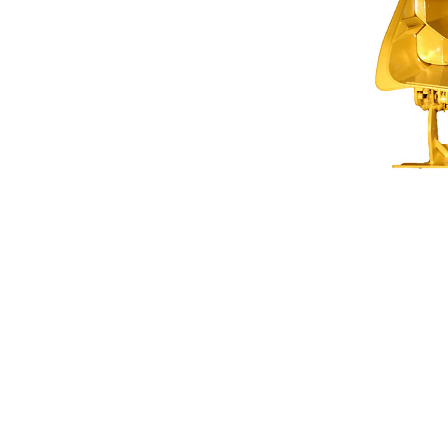
15.2 M3（19.9 Yds3），适用于 AD30
优
更改型号