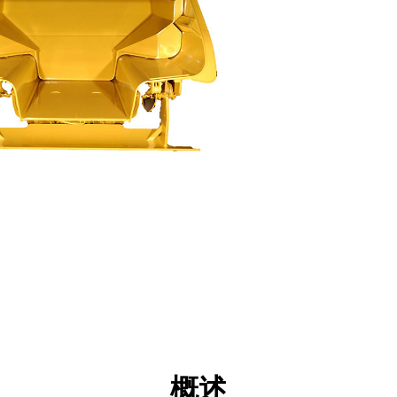
点
规格
工具
展示
概述