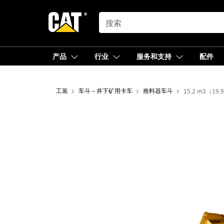
SEARCH
产品
行业
服务和支持
配件
工装
车斗 – 井下矿用卡车
推料器车斗
15.2 m3（19