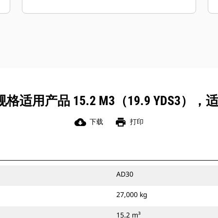
车的循环时间。
适用产品 15.2 M3（19.9 YDS3），适
cloud_download
print
下载
打印
AD30
27,000 kg
15.2 m³