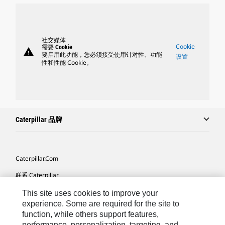
社交媒体
Cookie
需要 Cookie
warning
要启用此功能，您必须接受使用针对性、功能
设置
性和性能 Cookie。
Caterpillar 品牌
Caterpillar.com
联系 Caterpillar
我的营销首选项
This site uses cookies to improve your
experience. Some are required for the site to
站点地图
function, while others support features,
performance, personalization, targeting, and
Cookie Settings