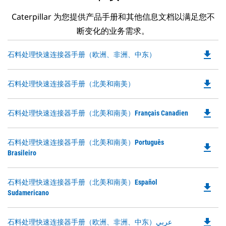
Caterpillar 为您提供产品手册和其他信息文档以满足您不
断变化的业务需求。
file_download
Do
石料处理快速连接器手册（欧洲、非洲、中东）
P
O
file_download
Do
石料处理快速连接器手册（北美和南美）
in
P
a
O
N
file_download
Do
石料处理快速连接器手册（北美和南美）Français Canadien
in
Ta
P
a
O
N
Do
石料处理快速连接器手册（北美和南美）Português
in
file_download
Ta
P
Brasileiro
a
O
N
in
Ta
Do
石料处理快速连接器手册（北美和南美）Español
a
file_download
P
Sudamericano
N
O
Ta
in
file_download
Do
石料处理快速连接器手册（欧洲、非洲、中东）عربي
a