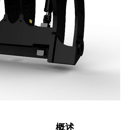
点
规格
工具
展示
概述