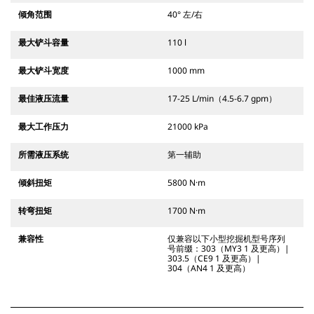
倾角范围
40° 左/右
最大铲斗容量
110 l
最大铲斗宽度
1000 mm
最佳液压流量
17-25 L/min（4.5-6.7 gpm）
最大工作压力
21000 kPa
所需液压系统
第一辅助
倾斜扭矩
5800 N·m
转弯扭矩
1700 N·m
兼容性
仅兼容以下小型挖掘机型号序列
号前缀：303（MY3 1 及更高）|
303.5（CE9 1 及更高）|
304（AN4 1 及更高）