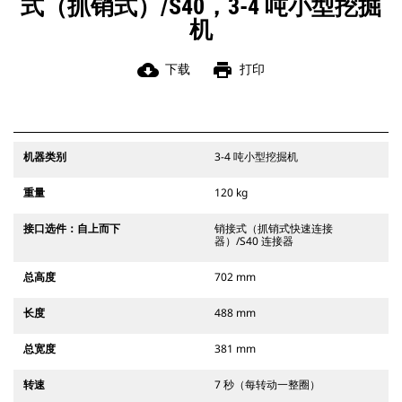
式（抓销式）/S40，3-4 吨小型挖掘
机
cloud_download
print
下载
打印
机器类别
3-4 吨小型挖掘机
重量
120 kg
接口选件：自上而下
销接式（抓销式快速连接
器）/S40 连接器
总高度
702 mm
长度
488 mm
总宽度
381 mm
转速
7 秒（每转动一整圈）