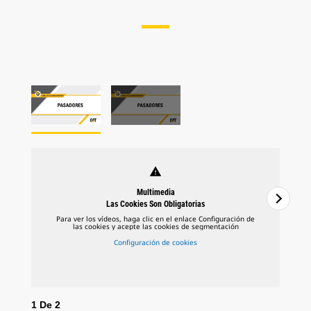
warning
Multimedia
Las Cookies Son Obligatorias
Para ver los vídeos, haga clic en el enlace Configuración de
las cookies y acepte las cookies de segmentación
Configuración de cookies
1
De
2
2
D