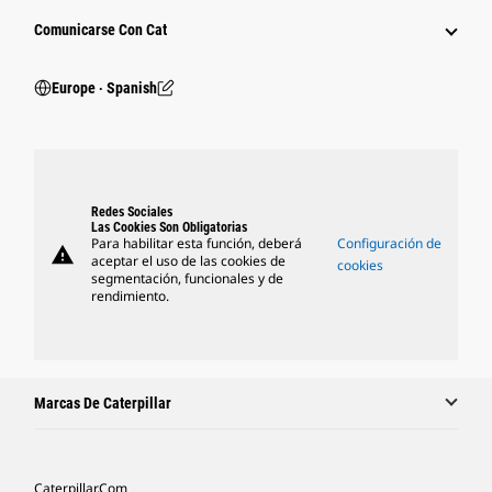
Comunicarse Con Cat
Europe ‧ Spanish
Redes Sociales
Las Cookies Son Obligatorias
Para habilitar esta función, deberá
Configuración de
warning
aceptar el uso de las cookies de
cookies
segmentación, funcionales y de
rendimiento.
Marcas De Caterpillar
Caterpillar.com