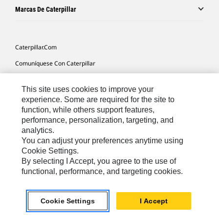
Marcas De Caterpillar
Caterpillar.com
Comuníquese Con Caterpillar
Mis Preferencias De Marketing
This site uses cookies to improve your
Mapa Del Sitio
experience. Some are required for the site to
function, while others support features,
Cookie Settings
performance, personalization, targeting, and
Avisos Legales
analytics.
You can adjust your preferences anytime using
Privacidad
Cookie Settings.
By selecting I Accept, you agree to the use of
functional, performance, and targeting cookies.
Latin America -
© 2026 Caterpillar. Todos los derechos
Español
reservados.
Cookie Settings
I Accept
chat_bubble
Chat