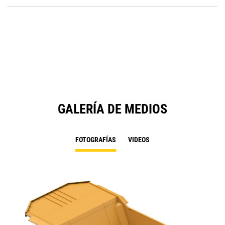
P
a
O
N
in
Ta
a
N
Ta
GALERÍA DE MEDIOS
FOTOGRAFÍAS
VIDEOS