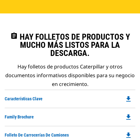
assignment
HAY FOLLETOS DE PRODUCTOS Y
MUCHO MÁS LISTOS PARA LA
DESCARGA.
Hay folletos de productos Caterpillar y otros
documentos informativos disponibles para su negocio
en crecimiento.
file_download
Do
Características Clave
P
O
file_download
Do
Family Brochure
in
P
a
O
N
file_download
Do
Folleto De Carrocerías De Camiones
in
Ta