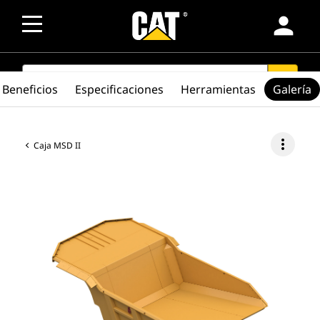
person
SEARCH
search
Beneficios
Especificaciones
Herramientas
Galería
more_vert
Caja MSD II