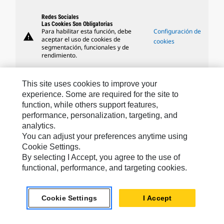
Redes Sociales
Las Cookies Son Obligatorias
Para habilitar esta función, debe
Configuración de
warning
aceptar el uso de cookies de
cookies
segmentación, funcionales y de
rendimiento.
This site uses cookies to improve your
experience. Some are required for the site to
Marcas De Caterpillar
function, while others support features,
performance, personalization, targeting, and
analytics.
You can adjust your preferences anytime using
Caterpillar.com
Cookie Settings.
By selecting I Accept, you agree to the use of
Comuníquese Con Caterpillar
functional, performance, and targeting cookies.
Mis Preferencias De Marketing
Mapa Del Sitio
Cookie Settings
I Accept
Cookie Settings