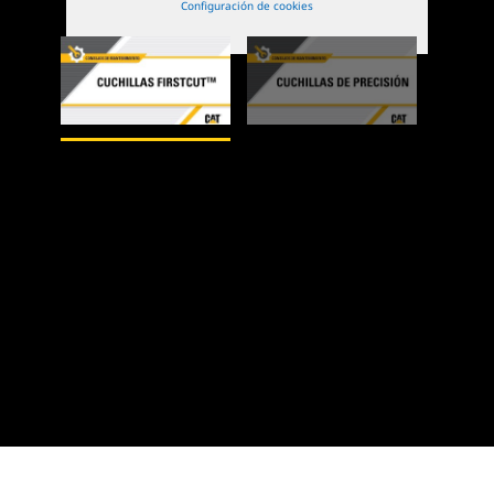
Configuración de cookies
1
de
2
2
de