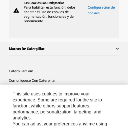
Las Cookies Son Obligatorias
Para habilitar esta función, debe
Configuración de
warning
aceptar el uso de cookies de
cookies
segmentación, funcionales y de
rendimiento.
Marcas De Caterpillar
Caterpillar.com
Comuníquese Con Caterpillar
Mis Preferencias De Marketing
This site uses cookies to improve your
Mapa Del Sitio
experience. Some are required for the site to
function, while others support features,
Cookie Settings
performance, personalization, targeting, and
analytics.
Avisos Legales
You can adjust your preferences anytime using
Privacidad