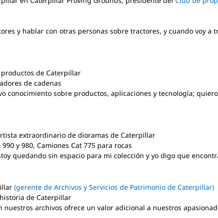
rpillar en Caterpillar Proving Grounds, presidente del
Club de prop
tores y hablar con otras personas sobre tractores, y cuando voy a tr
e productos de Caterpillar
rgadores de cadenas
ivo conocimiento sobre productos, aplicaciones y tecnología; quier
tista extraordinario de dioramas de Caterpillar
 990 y 980, Camiones Cat 775 para rocas
toy quedando sin espacio para mi colección y yo digo que encontr
illar
(gerente de Archivos y Servicios de Patrimonio de Caterpillar)
historia de Caterpillar
en nuestros archivos ofrece un valor adicional a nuestros apasiona