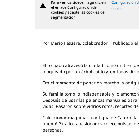
Para ver los videos, haga clic en
Configuración 
warning
el enlace Configuración de
cookies
cookies y acepte las cookies de
segmentación
Por
Mario Passera, colaborador | Publicado e
El tornado atravesó la ciudad como un tren de
bloqueado por un árbol caído y, en todas dir
Era el momento de poner en marcha la antigua 
Su familia tomó lo indispensable y lo amonton
Después de usar las palancas manuales para m
vidas. Pasaron sobre vidrios rotos, recortes 
Coleccionar maquinaria antigua de Caterpillar
bueno! Para los apasionados coleccionistas de 
personas.