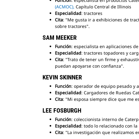
Función
: especialista en productos Cate
(ACMOC),
Capítulo Central de Illinois
Especialidad
: tractores
Cita
: "Me gusta ir a exhibiciones de trac
sobre tractores".
SAM
MEEKER
Función
: especialista en aplicaciones d
Especialidad
: tractores topadores y ca
Cita
: "Trato de tener un firme y exhaust
puedan apoyarse con confianza".
KEVIN SKINNER
Función
: operador de equipo pesado y ar
Especialidad
: Cargadores de Ruedas Cat
Cita
: "Mi esposa siempre dice que me es
LEE FOSBURGH
Función
: coleccionista interno de Caterp
Especialidad
: todo lo relacionado con la 
Cita
: "La investigación que realizamos 