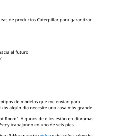
neas de productos Caterpillar para garantizar
acia el futuro
".
ototipos de modelos que me envían para
uizás algún día necesite una casa más grande.
at Room". Algunos de ellos están en dioramas
stoy trabajando en uno de seis pies.
ional! Mire nuestro
video
y descubra cómo los