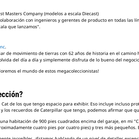
ast Masters Company (modelos a escala Diecast)
colaboración con ingenieros y gerentes de producto en todas las lí
cala que lanzamos".
Inc
.
iar de movimiento de tierras con 62 años de historia en el camino h
olvida del día a día y simplemente disfruta de lo bueno del negocio
loremos el mundo de estos megacoleccionistas!
ección?
at de los que tengo espacio para exhibir. Eso incluye incluso pr
a y los recuerdos de Caterpillar que tengo, podemos afirmar que q
na habitación de 900 pies cuadrados encima del garaje, en mi "C
roximadamente cuatro pies por cuatro pies) y tres más pequeños. E
nte increíbles. ¡Estamos hablando de un nivel de detalles excepc