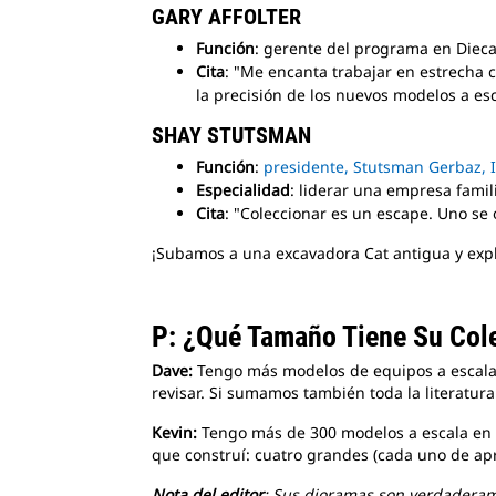
GARY AFFOLTER
Función
: gerente del programa en Diec
Cita
: "Me encanta trabajar en estrecha 
la precisión de los nuevos modelos a es
SHAY STUTSMAN
Función
:
presidente, Stutsman Gerbaz, 
Especialidad
: liderar una empresa famil
Cita
: "Coleccionar es un escape. Uno se 
¡Subamos a una excavadora Cat antigua y exp
P: ¿Qué Tamaño Tiene Su Col
Dave:
Tengo más modelos de equipos a escala C
revisar. Si sumamos también toda la literatur
Kevin:
Tengo más de 300 modelos a escala en u
que construí: cuatro grandes (cada uno de ap
Nota del editor
: Sus dioramas son verdaderame