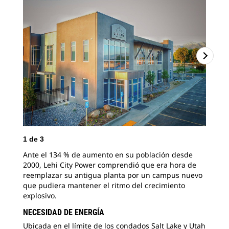
1
de
3
2
d
Ante el 134 % de aumento en su población desde
Ant
2000, Lehi City Power comprendió que era hora de
Pow
reemplazar su antigua planta por un campus nuevo
ser
que pudiera mantener el ritmo del crecimiento
mar
explosivo.
cin
NECESIDAD DE ENERGÍA
Ubicada en el límite de los condados Salt Lake y Utah