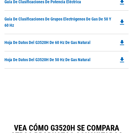
file_download
Do
Guía De Clasificaciones De Potencia Eléctrica
P
O
Do
Guía De Clasificaciones De Grupos Electrógenos De Gas De 50 Y
in
file_download
P
60 Hz
a
O
N
in
Ta
file_download
Do
Hoja De Datos Del G3520H De 60 Hz De Gas Natural
a
P
N
O
Ta
file_download
Do
Hoja De Datos Del G3520H De 50 Hz De Gas Natural
in
P
a
O
N
in
Ta
a
N
Ta
VEA CÓMO G3520H SE COMPARA