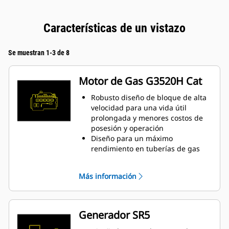
Características de un vistazo
Se muestran 1-3 de 8
Motor de Gas G3520H Cat
Robusto diseño de bloque de alta
velocidad para una vida útil
prolongada y menores costos de
posesión y operación
Diseño para un máximo
rendimiento en tuberías de gas
natural mezclado con hidrógeno
de baja presión
Más información
Sistema de combustión de cámara
abierta simple para garantizar la
fiabilidad y la flexibilidad del
combustible
Generador SR5
Tecnología de vanguardia en el