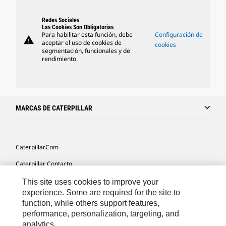
Redes Sociales
Las Cookies Son Obligatorias
Para habilitar esta función, debe
Configuración de
warning
aceptar el uso de cookies de
cookies
segmentación, funcionales y de
rendimiento.
MARCAS DE CATERPILLAR
Caterpillar.com
Caterpillar Contacto
Mis Preferencias De Marketing
This site uses cookies to improve your
experience. Some are required for the site to
Site Map
function, while others support features,
performance, personalization, targeting, and
Cookie Settings
analytics.