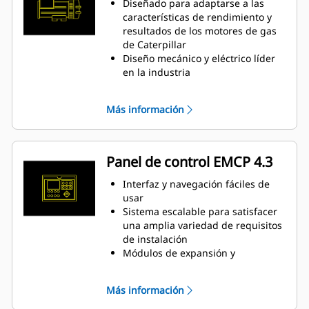
sistema de encendido y control de
Diseñado para adaptarse a las
la relación de combustible/aire
características de rendimiento y
para disminuir las emisiones y
resultados de los motores de gas
mejorar la eficiencia del motor
de Caterpillar
Un módulo de control electrónico
Diseño mecánico y eléctrico líder
administra todas las funciones del
en la industria
motor: encendido, regulación,
Alta eficiencia
control de la relación de
Más información
combustible/aire y protección del
motor
Panel de control EMCP 4.3
Interfaz y navegación fáciles de
usar
Sistema escalable para satisfacer
una amplia variedad de requisitos
de instalación
Módulos de expansión y
programación específica del sitio
para satisfacer requisitos
Más información
especiales del cliente