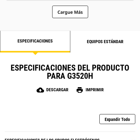
Cargue Más
ESPECIFICACIONES
EQUIPOS ESTÁNDAR
ESPECIFICACIONES DEL PRODUCTO
PARA G3520H
cloud_download
print
DESCARGAR
IMPRIMIR
Expandir Todo