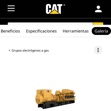
person
SEARCH
search
Beneficios
Especificaciones
Herramientas
Galería
more_vert
Grupos electrógenos a gas