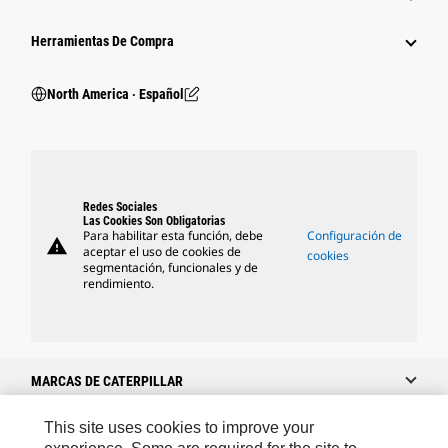
Herramientas De Compra
North America ‧ Español
Redes Sociales
Las Cookies Son Obligatorias
Para habilitar esta función, debe
Configuración de
warning
aceptar el uso de cookies de
cookies
segmentación, funcionales y de
rendimiento.
MARCAS DE CATERPILLAR
This site uses cookies to improve your