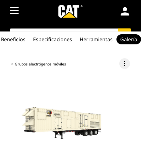
person
SEARCH
search
Beneficios
Especificaciones
Herramientas
Galería
more_vert
Grupos electrógenos móviles