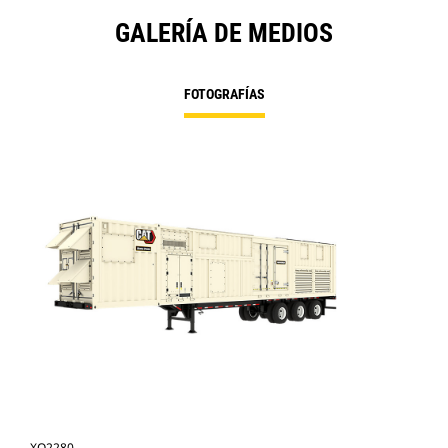
GALERÍA DE MEDIOS
FOTOGRAFÍAS
XQ2280
XQ2