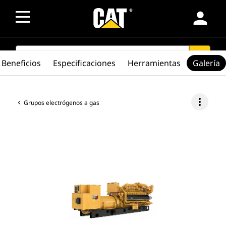
person
SEARCH
search
Beneficios
Especificaciones
Herramientas
Galería
more_vert
Grupos electrógenos a gas