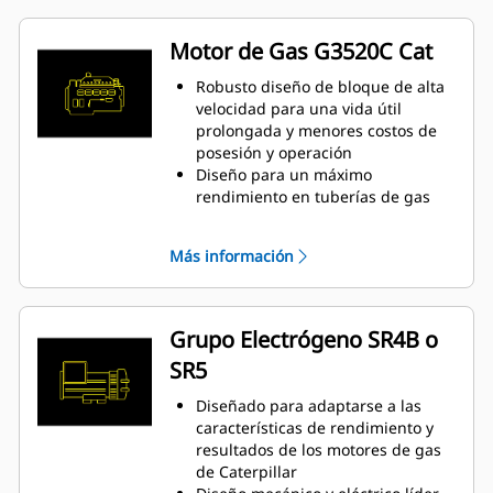
Motor de Gas G3520C Cat
Robusto diseño de bloque de alta
velocidad para una vida útil
prolongada y menores costos de
posesión y operación
Diseño para un máximo
rendimiento en tuberías de gas
natural de baja presión
Sistema de combustión de cámara
Más información
abierta simple para garantizar la
fiabilidad y la flexibilidad del
combustible
Tecnología de vanguardia en el
Grupo Electrógeno SR4B o
sistema de encendido y control de
SR5
la relación de combustible/aire
para disminuir las emisiones y
Diseñado para adaptarse a las
mejorar la eficiencia del motor
características de rendimiento y
Un módulo de control electrónico
resultados de los motores de gas
administra todas las funciones del
de Caterpillar
motor: encendido, regulación,