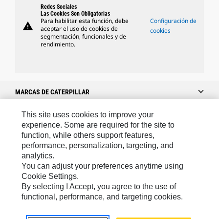
Redes Sociales
Las Cookies Son Obligatorias
Para habilitar esta función, debe
Configuración de
warning
aceptar el uso de cookies de
cookies
segmentación, funcionales y de
rendimiento.
MARCAS DE CATERPILLAR
This site uses cookies to improve your
experience. Some are required for the site to
Caterpillar.com
function, while others support features,
performance, personalization, targeting, and
Caterpillar Contacto
analytics.
Mis Preferencias De Marketing
You can adjust your preferences anytime using
Cookie Settings.
Site Map
By selecting I Accept, you agree to the use of
Cookie Settings
functional, performance, and targeting cookies.
Legal