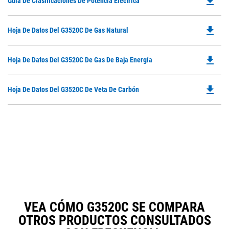
file_download
Do
Guía De Clasificaciones De Potencia Eléctrica
a
P
N
O
Ta
file_download
Do
Hoja De Datos Del G3520C De Gas Natural
in
P
a
O
N
file_download
Do
Hoja De Datos Del G3520C De Gas De Baja Energía
in
Ta
P
a
O
N
file_download
Do
Hoja De Datos Del G3520C De Veta De Carbón
in
Ta
P
a
O
N
in
Ta
a
N
Ta
VEA CÓMO G3520C SE COMPARA
OTROS PRODUCTOS CONSULTADOS