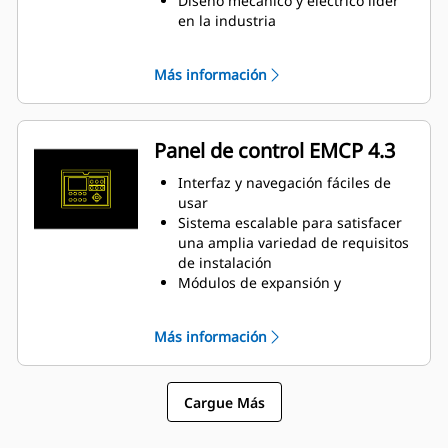
Diseño mecánico y eléctrico líder
control de la relación de
en la industria
combustible/aire y protección del
Alta eficiencia
motor
Más información
Panel de control EMCP 4.3
Interfaz y navegación fáciles de
usar
Sistema escalable para satisfacer
una amplia variedad de requisitos
de instalación
Módulos de expansión y
programación específica del sitio
para satisfacer requisitos
Más información
especiales del cliente
Cargue Más