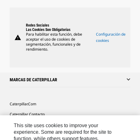
Redes Sociales
Las Cookies Son Obligatorias
Para habilitar esta función, debe
Configuración de
warning
aceptar el uso de cookies de
cookies
segmentación, funcionales y de
rendimiento.
MARCAS DE CATERPILLAR
Caterpillar.com
Caterpillar Contacto
Mis Preferencias De Marketing
This site uses cookies to improve your
experience. Some are required for the site to
Site Map
function, while others support features,