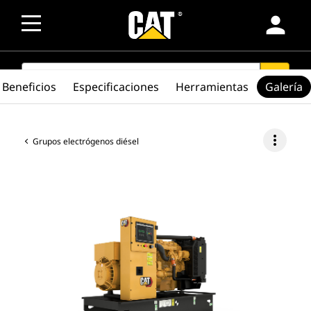
person
SEARCH
search
Beneficios
Especificaciones
Herramientas
Galería
more_vert
Grupos electrógenos diésel