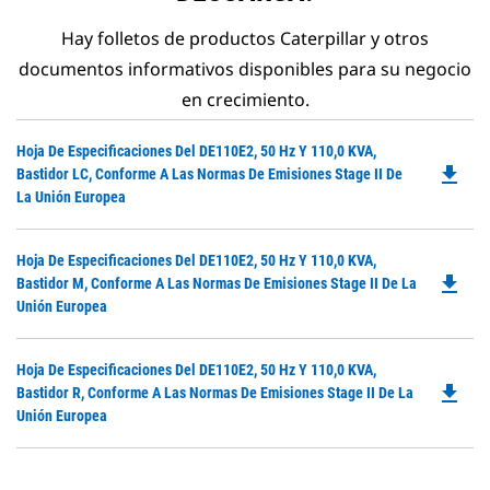
Hay folletos de productos Caterpillar y otros
documentos informativos disponibles para su negocio
en crecimiento.
Do
Hoja De Especificaciones Del DE110E2, 50 Hz Y 110,0 KVA,
file_download
P
Bastidor LC, Conforme A Las Normas De Emisiones Stage II De
O
La Unión Europea
in
a
Do
Hoja De Especificaciones Del DE110E2, 50 Hz Y 110,0 KVA,
N
file_download
P
Bastidor M, Conforme A Las Normas De Emisiones Stage II De La
Ta
O
Unión Europea
in
a
Do
Hoja De Especificaciones Del DE110E2, 50 Hz Y 110,0 KVA,
N
file_download
P
Bastidor R, Conforme A Las Normas De Emisiones Stage II De La
Ta
O
Unión Europea
in
a
N