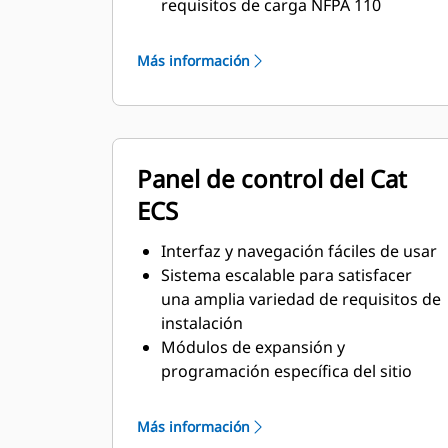
requisitos de carga NFPA 110
Cumplen con los requisitos de la
norma ISO 8528-5 de estado
Más información
estacionario y respuesta transitoria
Panel de control del Cat
ECS
Interfaz y navegación fáciles de usar
Sistema escalable para satisfacer
una amplia variedad de requisitos de
instalación
Módulos de expansión y
programación específica del sitio
para satisfacer requisitos especiales
del cliente
Más información