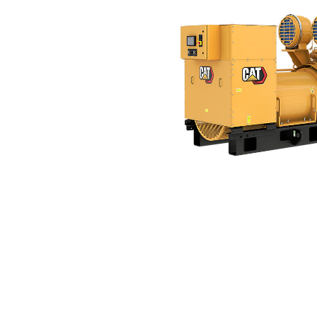
3516B (50Hz)
Ben
Cambiar modelo