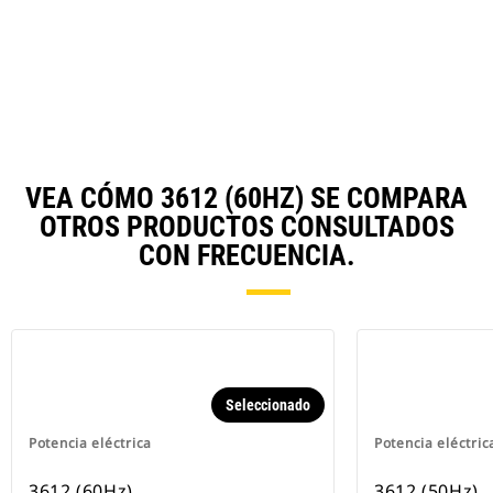
a
N
Ta
VEA CÓMO 3612 (60HZ) SE COMPARA
OTROS PRODUCTOS CONSULTADOS
CON FRECUENCIA.
Seleccionado
Potencia eléctrica
Potencia eléctric
3612 (60Hz)
3612 (50Hz)