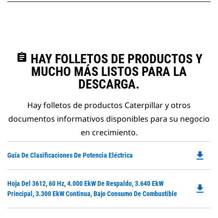
assignment
HAY FOLLETOS DE PRODUCTOS Y
MUCHO MÁS LISTOS PARA LA
DESCARGA.
Hay folletos de productos Caterpillar y otros
documentos informativos disponibles para su negocio
en crecimiento.
file_download
Do
Guía De Clasificaciones De Potencia Eléctrica
P
O
Do
Hoja Del 3612, 60 Hz, 4.000 EkW De Respaldo, 3.640 EkW
in
file_download
P
Principal, 3.300 EkW Continua, Bajo Consumo De Combustible
a
O
N
in
Ta