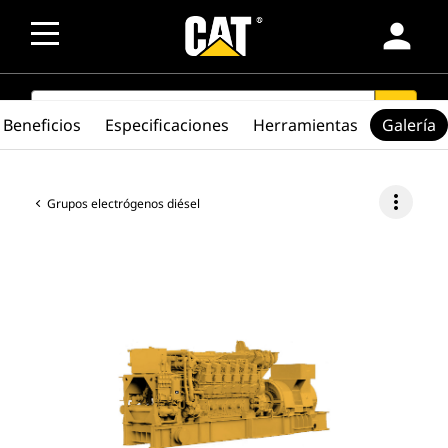
person
SEARCH
search
Beneficios
Especificaciones
Herramientas
Galería
more_vert
Grupos electrógenos diésel