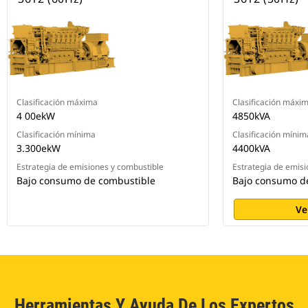
Clasificación máxima
Clasificación máxi
4 00ekW
4850kVA
Clasificación mínima
Clasificación mínim
3.300ekW
4400kVA
Estrategia de emisiones y combustible
Estrategia de emisi
Bajo consumo de combustible
Bajo consumo d
Ve
Herramientas Y Ayuda De Los Expertos