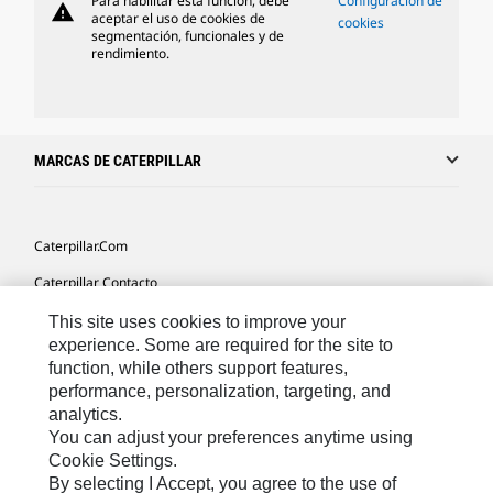
Para habilitar esta función, debe
Configuración de
warning
aceptar el uso de cookies de
cookies
segmentación, funcionales y de
rendimiento.
MARCAS DE CATERPILLAR
Caterpillar.com
Caterpillar Contacto
Mis Preferencias De Marketing
This site uses cookies to improve your
experience. Some are required for the site to
Site Map
function, while others support features,
performance, personalization, targeting, and
Cookie Settings
analytics.
Legal
You can adjust your preferences anytime using
Cookie Settings.
Privacy
By selecting I Accept, you agree to the use of