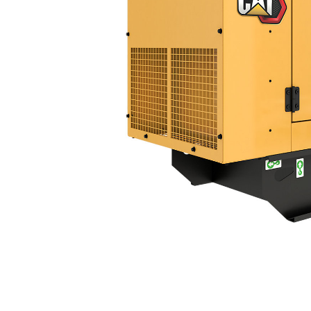
C3.3 | DE55 GC
Ben
Cambiar modelo