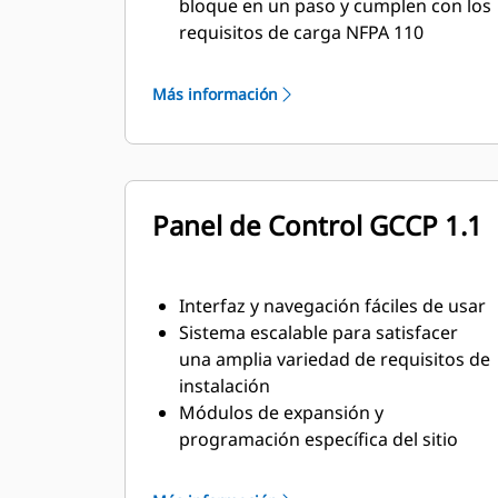
bloque en un paso y cumplen con los
requisitos de carga NFPA 110
Cumplen con los requisitos de la
norma ISO 8528-5 de estado
Más información
estacionario y respuesta transitoria
Panel de Control GCCP 1.1
Interfaz y navegación fáciles de usar
Sistema escalable para satisfacer
una amplia variedad de requisitos de
instalación
Módulos de expansión y
programación específica del sitio
para satisfacer requisitos especiales
del cliente