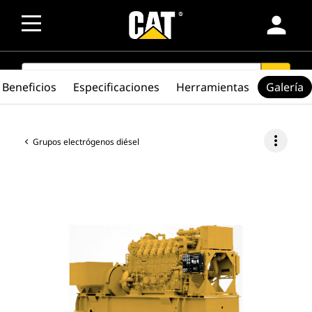
person
SEARCH
search
Beneficios
Especificaciones
Herramientas
Galería
more_vert
Grupos electrógenos diésel