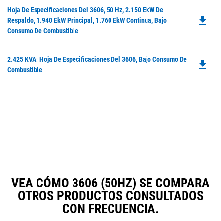
O
Do
Hoja De Especificaciones Del 3606, 50 Hz, 2.150 EkW De
in
file_download
P
Respaldo, 1.940 EkW Principal, 1.760 EkW Continua, Bajo
a
O
Consumo De Combustible
N
in
Ta
a
Do
2.425 KVA: Hoja De Especificaciones Del 3606, Bajo Consumo De
N
file_download
P
Combustible
Ta
O
in
a
N
Ta
VEA CÓMO 3606 (50HZ) SE COMPARA
OTROS PRODUCTOS CONSULTADOS
CON FRECUENCIA.