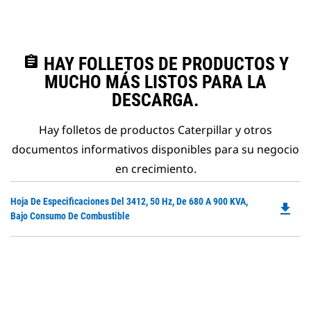
assignment
HAY FOLLETOS DE PRODUCTOS Y
MUCHO MÁS LISTOS PARA LA
DESCARGA.
Hay folletos de productos Caterpillar y otros
documentos informativos disponibles para su negocio
en crecimiento.
Do
Hoja De Especificaciones Del 3412, 50 Hz, De 680 A 900 KVA,
file_download
P
Bajo Consumo De Combustible
O
in
a
N
Ta