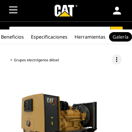
person
SEARCH
search
Beneficios
Especificaciones
Herramientas
Galería
more_vert
Grupos electrógenos diésel