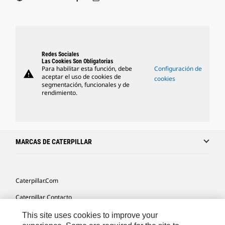
Redes Sociales
Las Cookies Son Obligatorias
Para habilitar esta función, debe
Configuración de
warning
aceptar el uso de cookies de
cookies
segmentación, funcionales y de
rendimiento.
MARCAS DE CATERPILLAR
Caterpillar.com
Caterpillar Contacto
Mis Preferencias De Marketing
This site uses cookies to improve your