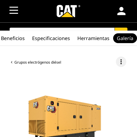
person
SEARCH
search
Beneficios
Especificaciones
Herramientas
Galería
more_vert
Grupos electrógenos diésel