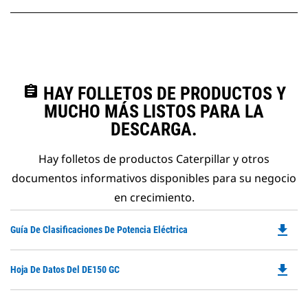
assignment
HAY FOLLETOS DE PRODUCTOS Y
MUCHO MÁS LISTOS PARA LA
DESCARGA.
Hay folletos de productos Caterpillar y otros
documentos informativos disponibles para su negocio
en crecimiento.
file_download
Do
Guía De Clasificaciones De Potencia Eléctrica
P
O
file_download
Do
Hoja De Datos Del DE150 GC
in
P
a
O
N